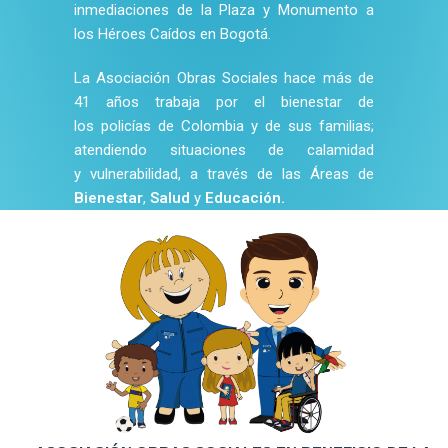
inmediaciones de la Plaza y Monumento a
los Héroes Caídos en Bogotá.
La Asociación Obras Sociales hace más de
41 años trabaja por el bienestar de
los policías de Colombia y de sus familias;
atendiendo situaciones de calamidad
y vulnerabilidad, a través de las Áreas de
Bienestar
,
Salud
y
Educación.